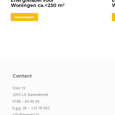
Energielabel voor
E
Woningen ca.<250 m²
W
Aanvragen
Contact
Oslo 10
2993 LD Barendrecht
0180 – 84 90 94
b.g.g.: 06 – 123 78 502
info@energizi.nl